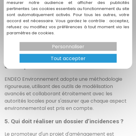
mesurer notre audience et afficher des publicités
3. Quels sont les principaux éléments inclus
pertinentes. Les cookies essentiels au fonctionnement du site
dans un dossier d’incidences ?
sont automatiquement activés. Pour tous les autres, votre
accord est nécessaire. Vous gardez le contrôle : acceptez,
Les éléments clés incluent une analyse préliminaire
refusez ou modifiez vos préférences à tout moment via les
du site, l'évaluation des enjeux environnementaux,
paramètres de cookies.
l'analyse d'impact, et des propositions de mesures
Personnaliser
d'atténuation pour réduire les effets néfastes.
Tout accepter
4. Comment ENDEO Environnement garantit-
elle la qualité de ses dossiers d’incidences ?
ENDEO Environnement adopte une méthodologie
rigoureuse, utilisant des outils de modélisation
avancés et collaborant étroitement avec les
autorités locales pour s'assurer que chaque aspect
environnemental est pris en compte.
5. Qui doit réaliser un dossier d’incidences ?
Le promoteur d'un projet d'aménagement est