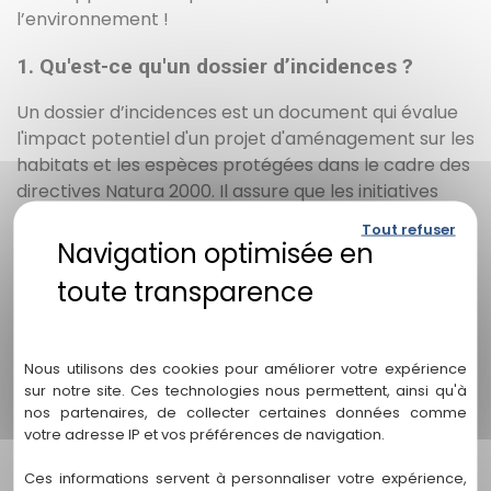
l’environnement !
1. Qu'est-ce qu'un dossier d’incidences ?
Un dossier d’incidences est un document qui évalue
l'impact potentiel d'un projet d'aménagement sur les
habitats et les espèces protégées dans le cadre des
directives Natura 2000. Il assure que les initiatives
respectent l'environnement tout en répondant aux
Tout refuser
exigences réglementaires.
2. Pourquoi est-il important de réaliser un
dossier d’incidences ?
Politique de confidentialité
Réaliser un dossier d'incidences est crucial pour
Nous utilisons des cookies pour améliorer votre expérience
minimiser les impacts négatifs sur la biodiversité
sur notre site. Ces technologies nous permettent, ainsi qu'à
locale. Cela permet aussi de garantir la conformité
nos partenaires, de collecter certaines données comme
votre adresse IP et vos préférences de navigation.
avec la législation, contribuant ainsi à la protection
des espaces naturels.
Ces informations servent à personnaliser votre expérience,