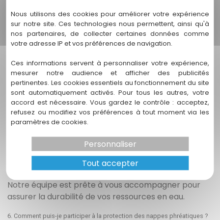
une gestion efficace.
Nous utilisons des cookies pour améliorer votre expérience
4. Qui peut bénéficier du suivi des nappes ?
sur notre site. Ces technologies nous permettent, ainsi qu'à
nos partenaires, de collecter certaines données comme
Tout le monde peut bénéficier d'un suivi régulier : les
votre adresse IP et vos préférences de navigation.
collectivités locales, les agriculteurs, les entreprises
Ces informations servent à personnaliser votre expérience,
et même les particuliers soucieux de préserver leurs
mesurer notre audience et afficher des publicités
ressources en eau. Par exemple, un exploitant
pertinentes. Les cookies essentiels au fonctionnement du site
agricole peut éviter des pertes de récolte en
sont automatiquement activés. Pour tous les autres, votre
anticipant les périodes de sécheresse grâce à des
accord est nécessaire. Vous gardez le contrôle : acceptez,
données fiables sur les niveaux de nappes.
refusez ou modifiez vos préférences à tout moment via les
paramètres de cookies.
5. Comment ENDEO Environnement peut-elle m'aider ?
Personnaliser
ENDEO Environnement propose une expertise
complète dans le suivi des nappes phréatiques, en
Tout accepter
s'adaptant aux besoins spécifiques de chaque projet.
Notre équipe est prête à vous accompagner pour
assurer la durabilité de vos ressources en eau.
6. Comment puis-je participer à la protection des nappes phréatiques ?