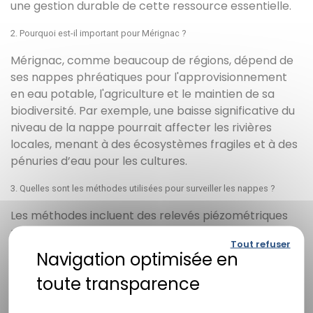
une gestion durable de cette ressource essentielle.
2. Pourquoi est-il important pour Mérignac ?
Mérignac, comme beaucoup de régions, dépend de
ses nappes phréatiques pour l'approvisionnement
en eau potable, l'agriculture et le maintien de sa
biodiversité. Par exemple, une baisse significative du
niveau de la nappe pourrait affecter les rivières
locales, menant à des écosystèmes fragiles et à des
pénuries d’eau pour les cultures.
3. Quelles sont les méthodes utilisées pour surveiller les nappes ?
Les méthodes incluent des relevés piézométriques
réguliers, des analyses de la qualité de l'eau
Tout refuser
(chimique et biologique) et l'utilisation de
technologies avancées pour modéliser les
fluctuations aquifères. Ces techniques permettent
d'obtenir des données précises et pertinentes pour
Politique de confidentialité