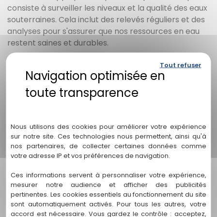
consiste à surveiller les niveaux et la qualité des eaux
souterraines. Cela inclut des relevés réguliers et des
analyses pour s'assurer que nos ressources en eau
restent saines et durables.
2. Pourquoi est-il important de suivre la nappe à Le Bouscat ?
Tout refuser
Le suivi est crucial pour prévenir la pollution, gérer les
variations saisonnières du niveau de l'eau et garantir
un approvisionnement en eau potable fiable pour la
Politique de confidentialité
communauté. C'est également essentiel pour
soutenir les projets d'aménagement durable.
Nous utilisons des cookies pour améliorer votre expérience
sur notre site. Ces technologies nous permettent, ainsi qu'à
nos partenaires, de collecter certaines données comme
3. Quels services propose ENDEO Environnement pour le suivi de nappe
?
votre adresse IP et vos préférences de navigation.
ENDEO Environnement propose des relevés
Ces informations servent à personnaliser votre expérience,
piézométriques, des analyses de qualité de l'eau, ainsi
mesurer notre audience et afficher des publicités
que des recommandations sur les mesures
pertinentes. Les cookies essentiels au fonctionnement du site
sont automatiquement activés. Pour tous les autres, votre
correctives à prendre en cas de problèmes
accord est nécessaire. Vous gardez le contrôle : acceptez,