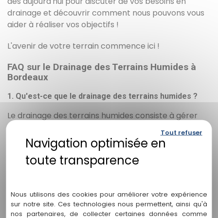
dès aujourd'hui pour discuter de vos besoins en
drainage et découvrir comment nous pouvons vous
aider à réaliser vos objectifs !
L'avenir de votre terrain commence ici !
FAQ sur le Drainage des Terrains Humides à
Bordeaux
1. Qu'est-ce que le drainage des terrains humides ?
Le drainage des terrains humides consiste à gérer
l'accumulation d'eau dans ces zones afin de prévenir
Tout refuser
la stagnation et d'améliorer la qualité des sols. Cela
implique souvent la mise en place de systèmes pour
évacuer l'excès d'eau.
Politique de confidentialité
2. Pourquoi est-il important de drainer les terrains
humides ?
Nous utilisons des cookies pour améliorer votre expérience
sur notre site. Ces technologies nous permettent, ainsi qu'à
Un bon drainage permet de prévenir les inondations,
nos partenaires, de collecter certaines données comme