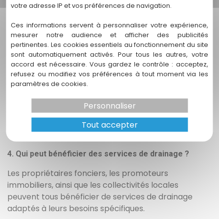
d'améliorer la fertilité du sol et d'assurer la durabilité
votre adresse IP et vos préférences de navigation.
des aménagements. Il aide également à protéger les
Ces informations servent à personnaliser votre expérience,
écosystèmes locaux en maintenant un équilibre
mesurer notre audience et afficher des publicités
hydrique adéquat.
pertinentes. Les cookies essentiels au fonctionnement du site
sont automatiquement activés. Pour tous les autres, votre
3. Quels sont les principaux enjeux du drainage à
accord est nécessaire. Vous gardez le contrôle : acceptez,
Bordeaux ?
refusez ou modifiez vos préférences à tout moment via les
paramètres de cookies.
À Bordeaux, les principaux enjeux incluent les
impacts du changement climatique, tels que les
Personnaliser
précipitations accrues, et la nécessité de préserver
la biodiversité des zones humides tout en gérant
Tout accepter
efficacement les ressources en eau.
4. Qui peut bénéficier des services de drainage ?
Les propriétaires fonciers, les promoteurs
immobiliers, ainsi que les collectivités locales
peuvent tous bénéficier de services de drainage
adaptés à leurs besoins spécifiques.