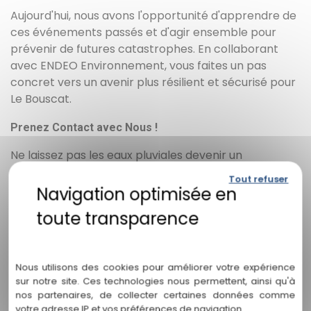
Aujourd'hui, nous avons l'opportunité d'apprendre de
ces événements passés et d'agir ensemble pour
prévenir de futures catastrophes. En collaborant
avec ENDEO Environnement, vous faites un pas
concret vers un avenir plus résilient et sécurisé pour
Le Bouscat.
Prenez Contact avec Nous !
Ne laissez pas les eaux pluviales devenir un
problème. Contactez-nous dès aujourd'hui pour
Tout refuser
discuter de vos projets et découvrir comment nous
pouvons vous aider à transformer votre vision en
réalité. Ensemble, faisons du Bouscat un modèle de
gestion durable des eaux pluviales !
Politique de confidentialité
FAQ sur la Gestion des Eaux Pluviales au
Nous utilisons des cookies pour améliorer votre expérience
sur notre site. Ces technologies nous permettent, ainsi qu'à
Bouscat
nos partenaires, de collecter certaines données comme
votre adresse IP et vos préférences de navigation.
1. Pourquoi la gestion des eaux pluviales est-elle