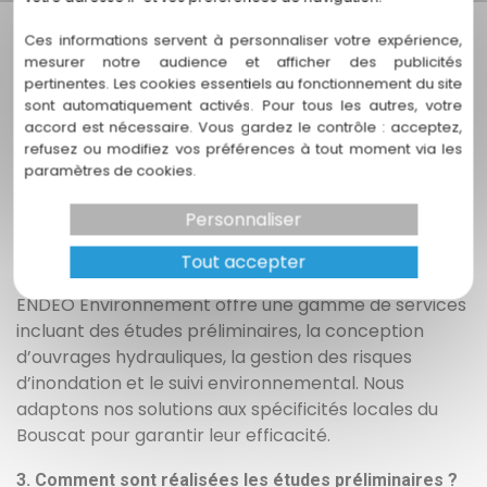
importante ?
Ces informations servent à personnaliser votre expérience,
La gestion des eaux pluviales est cruciale pour
mesurer notre audience et afficher des publicités
pertinentes. Les cookies essentiels au fonctionnement du site
prévenir les inondations, protéger les infrastructures
sont automatiquement activés. Pour tous les autres, votre
et préserver la qualité de l'eau. Une étude récente a
accord est nécessaire. Vous gardez le contrôle : acceptez,
révélé que
70 % des communes en France ont été
refusez ou modifiez vos préférences à tout moment via les
confrontées à des risques d'inondation au cours
paramètres de cookies.
des dix dernières années
, mettant en évidence la
nécessité d'une approche proactive.
Personnaliser
Tout accepter
2. Quels services propose ENDEO Environnement ?
ENDEO Environnement offre une gamme de services
incluant des études préliminaires, la conception
d’ouvrages hydrauliques, la gestion des risques
d’inondation et le suivi environnemental. Nous
adaptons nos solutions aux spécificités locales du
Bouscat pour garantir leur efficacité.
3. Comment sont réalisées les études préliminaires ?