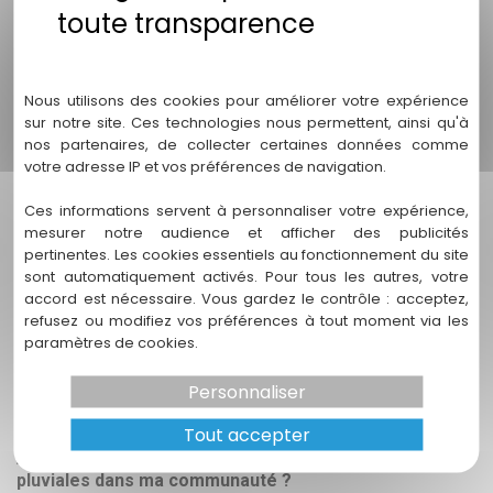
2. Pourquoi est-il important de s'occuper des eaux
pluviales à Mérignac ?
Politique de confidentialité
Mérignac est confrontée à des événements
Nous utilisons des cookies pour améliorer votre expérience
climatiques extrêmes qui peuvent provoquer des
sur notre site. Ces technologies nous permettent, ainsi qu'à
nos partenaires, de collecter certaines données comme
inondations. Une gestion efficace des eaux pluviales
votre adresse IP et vos préférences de navigation.
permet non seulement de protéger les
infrastructures, mais aussi de garantir la sécurité et
Ces informations servent à personnaliser votre expérience,
le bien-être des citoyens.
mesurer notre audience et afficher des publicités
pertinentes. Les cookies essentiels au fonctionnement du site
3. Quels services propose ENDEO Environnement pour
sont automatiquement activés. Pour tous les autres, votre
la gestion des eaux pluviales ?
accord est nécessaire. Vous gardez le contrôle : acceptez,
refusez ou modifiez vos préférences à tout moment via les
Nous offrons une gamme de services incluant des
paramètres de cookies.
études hydrologiques préliminaires, la gestion des
risques hydrologiques, la conception d'ouvrages
Personnaliser
hydrauliques et un suivi environnemental rigoureux.
Tout accepter
4. Comment puis-je participer à la gestion des eaux
pluviales dans ma communauté ?