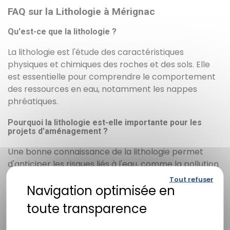
FAQ sur la Lithologie à Mérignac
Qu'est-ce que la lithologie ?
La lithologie est l'étude des caractéristiques
physiques et chimiques des roches et des sols. Elle
est essentielle pour comprendre le comportement
des ressources en eau, notamment les nappes
phréatiques.
Pourquoi la lithologie est-elle importante pour les
projets d’aménagement ?
Une bonne connaissance de la lithologie permet
d'anticiper les risques liés à l'eau, comme la pollution
ou l'érosion, et assure que les projets s'appuient sur
Tout refuser
des fondations solides et durables.
Quels types de formations géologiques trouve-t-on à
Mérignac ?
Politique de confidentialité