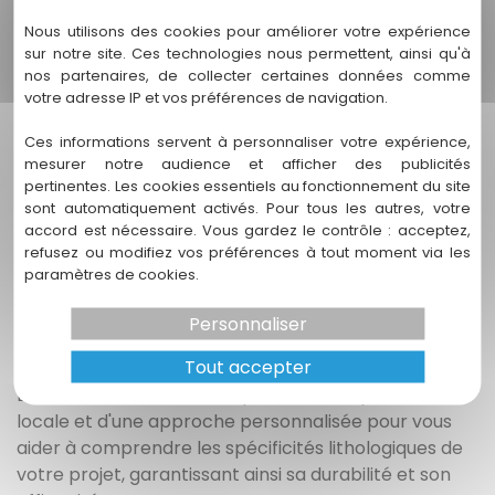
Mérignac présente une diversité géologique
Nous utilisons des cookies pour améliorer votre expérience
comprenant principalement des formations
sur notre site. Ces technologies nous permettent, ainsi qu'à
argileuses et des sables, qui influencent la qualité et
nos partenaires, de collecter certaines données comme
la disponibilité des ressources en eau.
votre adresse IP et vos préférences de navigation.
Ces informations servent à personnaliser votre expérience,
Comment la lithologie affecte-t-elle la gestion des
eaux souterraines ?
mesurer notre audience et afficher des publicités
pertinentes. Les cookies essentiels au fonctionnement du site
Les caractéristiques lithologiques déterminent la
sont automatiquement activés. Pour tous les autres, votre
accord est nécessaire. Vous gardez le contrôle : acceptez,
perméabilité et la capacité de rétention d'eau des
refusez ou modifiez vos préférences à tout moment via les
différentes couches géologiques, influençant ainsi la
paramètres de cookies.
recharge et la qualité des nappes phréatiques.
Personnaliser
Pourquoi faire appel à ENDEO Environnement pour une
étude lithologique ?
Tout accepter
ENDEO Environnement dispose d'une expertise
locale et d'une approche personnalisée pour vous
aider à comprendre les spécificités lithologiques de
votre projet, garantissant ainsi sa durabilité et son