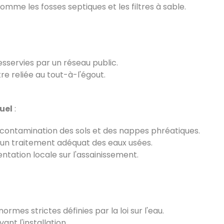
mme les fosses septiques et les filtres à sable.
esservies par un réseau public.
e reliée au tout-à-l'égout.
uel
:
a contamination des sols et des nappes phréatiques.
un traitement adéquat des eaux usées.
ntation locale sur l'assainissement.
ormes strictes définies par la loi sur l'eau.
ant l'installation.