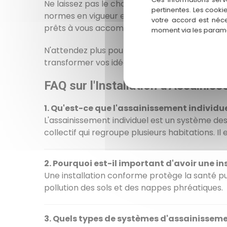
Ne laissez pas le choix d'un système d'assaini
pertinentes. Les cooki
normes en vigueur et adaptée à votre situati
votre accord est néce
prêts à vous accompagner à chaque étape de 
moment via les paramè
N'attendez plus pour garantir la sécurité et 
transformer vos idées en réalité. Ensemble, co
FAQ sur l'Installation d'Assainis
1. Qu'est-ce que l'assainissement individue
L'assainissement individuel est un système dest
collectif qui regroupe plusieurs habitations. I
2. Pourquoi est-il important d'avoir une i
Une installation conforme protège la santé p
pollution des sols et des nappes phréatiques.
3. Quels types de systèmes d'assainissemen