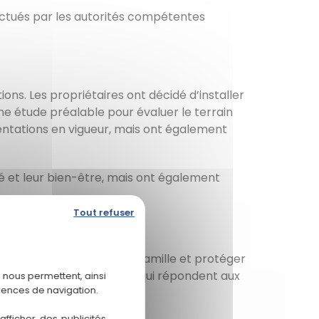
fectués par les autorités compétentes
ns. Les propriétaires ont décidé d’installer
 une étude préalable pour évaluer le terrain
ntations en vigueur, mais ont également
é et leur bien-être, mais ont également
Tout refuser
rantir la santé de votre famille et protéger
rir des solutions durables qui répondent aux
 nous permettent, ainsi
rences de navigation.
fficher des publicités