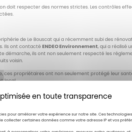
ion doit respecter des normes strictes. Les contrôles ef
ctées.
riphérie de Le Bouscat qui a récemment subi des rénovatio
s. Ils ont contacté
ENDEO Environnement
, qui a réalisé
te démarche, ils ont non seulement respecté les régleme
its voisin.
e, ces propriétaires ont non seulement protégé leur sant
t local.
Politique de confidentialité
dividuel bien conçu et conforme est indispensable pour ga
Environnement
, nous sommes passionnés par l'idée d'off
kies pour améliorer votre expérience sur notre site. Ces technologies
de collecter certaines données comme votre adresse IP et vos préfé
ent à personnaliser votre expérience, mesurer notre audience et a