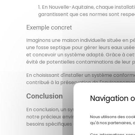
En Nouvelle-Aquitaine, chaque installat
garantissent que ces normes sont respe
Exemple concret
Imaginons une maison individuelle située en pé
une fosse septique pour gérer leurs eaux usée
et concevoir un système adapté. Grâce à cet
évité de potentielles contaminations de leur pu
En choisissant d'installer un système conform
contribué à la préservation de l'environnemen
Conclusion
En conclusion, un système d'assainissement in
notre précieux environnement. Chez
ENDEO 
Nous utilisons des coo
qu'à nos partenaires, 
besoins spécifiques de chaque projet.
Ces informations serv