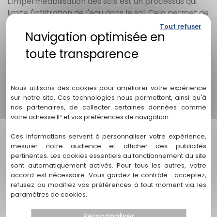
L'imperméabilisation des sols est un processus qui
limite l'infiltration de l'eau dans le sol. Cela permet de
gérer efficacement les eaux pluviales et de protéger
Tout refuser
les nappes phréatiques en empêchant la
contamination par des polluants.
Politique de confidentialité
2. Pourquoi est-il important d'imperméabiliser les sols
à Pessac ?
Nous utilisons des cookies pour améliorer votre expérience
Pessac, avec son climat variable, est susceptible aux
sur notre site. Ces technologies nous permettent, ainsi qu'à
inondations. En imperméabilisant les sols, on réduit le
nos partenaires, de collecter certaines données comme
votre adresse IP et vos préférences de navigation.
risque d'accumulation d'eau en surface et on
protège les ressources en eau souterraine,
Ces informations servent à personnaliser votre expérience,
contribuant ainsi à une gestion durable de l'eau.
mesurer notre audience et afficher des publicités
pertinentes. Les cookies essentiels au fonctionnement du site
3. Quels sont les risques associés à la non-
sont automatiquement activés. Pour tous les autres, votre
imperméabilisation ?
accord est nécessaire. Vous gardez le contrôle : acceptez,
refusez ou modifiez vos préférences à tout moment via les
Ne pas implanter de solutions d'imperméabilisation
paramètres de cookies.
peut entraîner des inondations fréquentes et une
pollution des nappes phréatiques. Par exemple, lors
Personnaliser