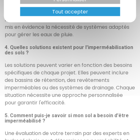
des inondations de 2007 en France, de nombreuses
Tout accepter
zones urbaines ont subi de graves dommages
matériels à cause du ruissellement excessif, ce qui a
mis en évidence la nécessité de systèmes adaptés
pour gérer les eaux de pluie.
4. Quelles solutions existent pour l'imperméabilisation
des sols ?
Les solutions peuvent varier en fonction des besoins
spécifiques de chaque projet. Elles peuvent inclure
des bassins de rétention, des revêtements
imperméables ou des systèmes de drainage. Chaque
situation nécessite une approche personnalisée
pour garantir l'efficacité.
5. Comment puis-je savoir si mon sol a besoin d'être
imperméabilisé ?
Une évaluation de votre terrain par des experts en