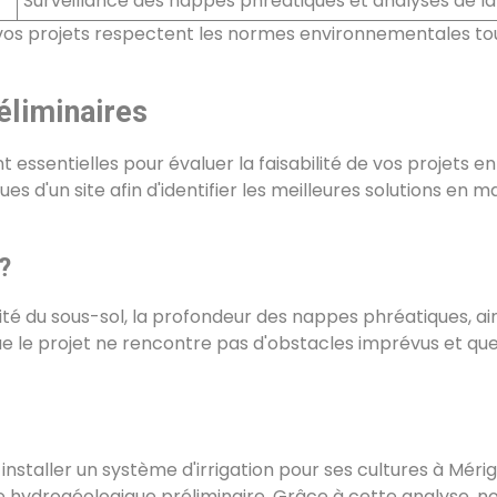
Surveillance des nappes phréatiques et analyses de la 
vos projets respectent les normes environnementales tou
liminaires
essentielles pour évaluer la faisabilité de vos projets en
ues d'un site afin d'identifier les meilleures solutions en
?
é du sous-sol, la profondeur des nappes phréatiques, ain
que le projet ne rencontre pas d'obstacles imprévus et qu
nstaller un système d'irrigation pour ses cultures à Mérig
hydrogéologique préliminaire. Grâce à cette analyse, n