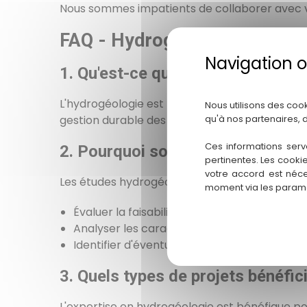
Nous sommes impatients de collaborer avec vo
FAQ - Hydrogéologie à Méri
1. Qu'est-ce que l'hydrogéologie 
L'hydrogéologie est la science qui étudie la di
Nous utilisons des coo
gestion durable des ressources en eau, notamm
qu'à nos partenaires, 
Ces informations serv
2. Pourquoi sont importantes les
pertinentes. Les cooki
votre accord est néce
Les études hydrogéologiques préliminaires pe
moment via les paramè
Évaluer la faisabilité des projets liés à l'eau.
Analyser les caractéristiques du sous-sol, 
Identifier d'éventuels obstacles ou risque
3. Quels types de projets bénéfic
L'expertise en hydrogéologie est bénéfique pou