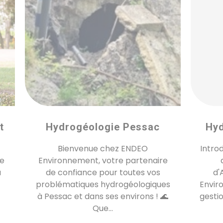
t
Hydrogéologie Pessac
Hyd
Bienvenue chez ENDEO
Intro
de
Environnement, votre partenaire
u
de confiance pour toutes vos
d'
problématiques hydrogéologiques
Envir
à Pessac et dans ses environs ! 🌊
gestio
Que...