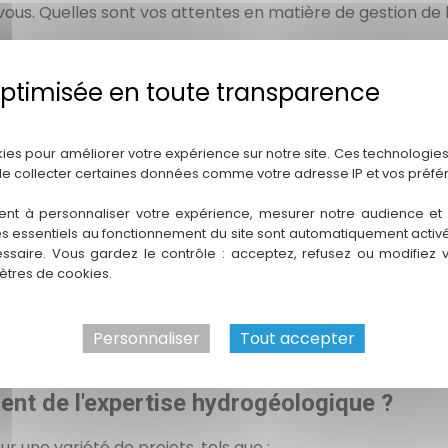
us. Quelles sont vos attentes en matière de gestion de l
gnac
?
Politique de confidentialité
stribution et le mouvement des eaux souterraines dans le so
kies pour améliorer votre expérience sur notre site. Ces technologies
ent pour l'approvisionnement en eau potable et l'irriga
de collecter certaines données comme votre adresse IP et vos préfé
ent à personnaliser votre expérience, mesurer notre audience et a
 études hydrogéologiques préliminaires ?
es essentiels au fonctionnement du site sont automatiquement activés
ssaire. Vous gardez le contrôle : acceptez, refusez ou modifiez 
rmettent de :
tres de cookies.
y compris la perméabilité et la profondeur des nappes ph
Personnaliser
Tout accepter
s environnementaux avant le démarrage d'un projet.
ient de l'expertise hydrogéologique ?
r une variété de projets, tels que :