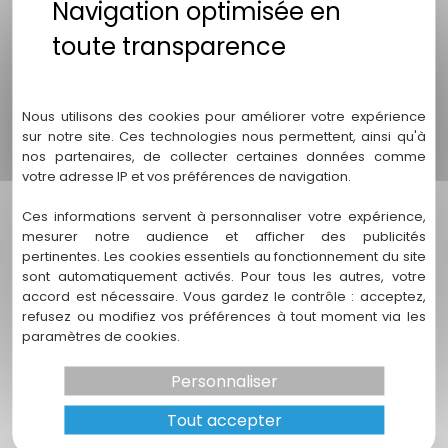
cruciales pour évaluer la faisabilité de votre projet
de forage. Elles permettent d'analyser la
perméabilité du sol, le niveau des nappes
phréatiques et les caractéristiques géologiques,
Politique de confidentialité
garantissant ainsi un accès sûr et durable à l'eau.
Nous utilisons des cookies pour améliorer votre expérience
sur notre site. Ces technologies nous permettent, ainsi qu'à
3. Comment ENDEO Environnement garantit-il la
conformité réglementaire des forages ?
nos partenaires, de collecter certaines données comme
votre adresse IP et vos préférences de navigation.
Nous élaborons des dossiers réglementaires
Ces informations servent à personnaliser votre expérience,
complets pour chaque projet, assurant que toutes
mesurer notre audience et afficher des publicités
les opérations respectent les lois et normes en
pertinentes. Les cookies essentiels au fonctionnement du site
vigueur. Cela inclut des autorisations spécifiques
sont automatiquement activés. Pour tous les autres, votre
nécessaires pour le forage et la gestion des
accord est nécessaire. Vous gardez le contrôle : acceptez,
ressources en eau.
refusez ou modifiez vos préférences à tout moment via les
paramètres de cookies.
4. Quels sont les bénéfices d’un forage géothermique
?
Personnaliser
Les forages géothermiques offrent plusieurs
Tout accepter
avantages, notamment :